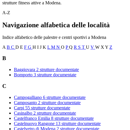
strutture fitness attive a Modena.
A-Z
Navigazione alfabetica delle località
Indice alfabetico delle palestre e centri sportivi a Modena
A
B
C
D
E
F
G
H
I
J
K
L
M
N
O
P
Q
R
S
T
U
V
W
X
Y
Z
B
Baggiovara
2 strutture documentate
Bomporto
3 strutture documentate
C
Campogalliano
6 strutture documentate
Camposanto
2 strutture documentate
Carpi
55 strutture documentate
Casinalbo
2 strutture documentate
Castelfranco Emilia
8 strutture documentate
Castelnuovo Rangone
13 strutture documentate
Castelvetro di Modena
2 strutture documentate