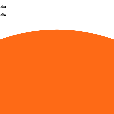
alia
alia