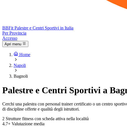
BB
Fit
Palestre e Centri Sportivi in Italia
Per Provincia
Accesso
Apri menu
Home
Napoli
Bagnoli
Palestre e Centri Sportivi a Bag
Cerchi una palestra con personal trainer certificato o un centro sportivo 
di discipline offerte e qualità degli istruttori.
2
Strutture fitness con scheda attiva nella località
4.7+
Valutazione media