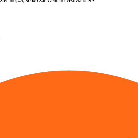
no, 49, 80040 San Gennaro Vesuviano NA
A