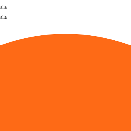
alia
alia