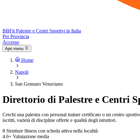
BB
Fit
Palestre e Centri Sportivi in Italia
Per Provincia
Accesso
Apri menu
Home
Napoli
San Gennaro Vesuviano
Direttorio di Palestre e Centri
Cerchi una palestra con personal trainer certificato o un centro sportiv
iscritti, varietà di discipline offerte e qualità degli istruttori.
8
Strutture fitness con scheda attiva nella località
4.6+
Valutazione media