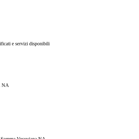
ificati e servizi disponibili
na NA
049 Somma Vesuviana NA