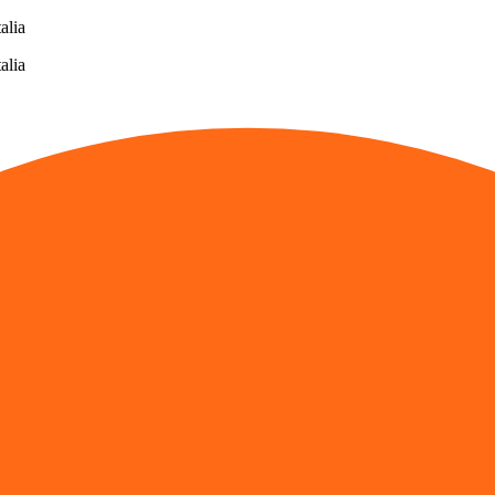
alia
alia