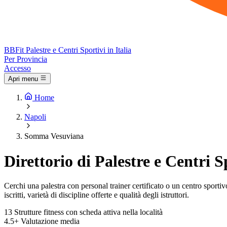
BB
Fit
Palestre e Centri Sportivi in Italia
Per Provincia
Accesso
Apri menu
Home
Napoli
Somma Vesuviana
Direttorio di Palestre e Centri
Cerchi una palestra con personal trainer certificato o un centro sportiv
iscritti, varietà di discipline offerte e qualità degli istruttori.
13
Strutture fitness con scheda attiva nella località
4.5+
Valutazione media