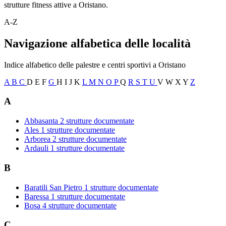
strutture fitness attive a Oristano.
A-Z
Navigazione alfabetica delle località
Indice alfabetico delle palestre e centri sportivi a Oristano
A
B
C
D
E
F
G
H
I
J
K
L
M
N
O
P
Q
R
S
T
U
V
W
X
Y
Z
A
Abbasanta
2 strutture documentate
Ales
1 strutture documentate
Arborea
2 strutture documentate
Ardauli
1 strutture documentate
B
Baratili San Pietro
1 strutture documentate
Baressa
1 strutture documentate
Bosa
4 strutture documentate
C