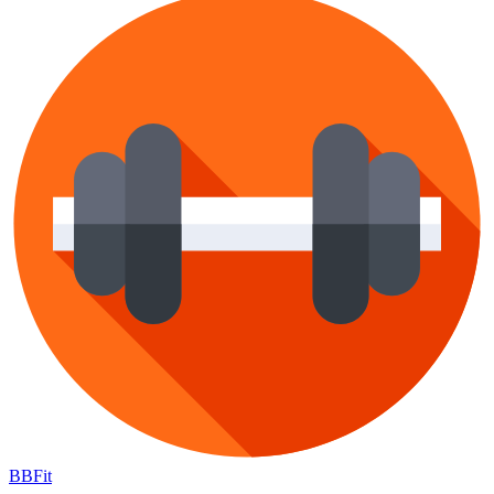
BB
Fit