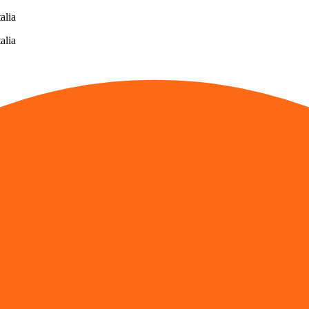
alia
alia