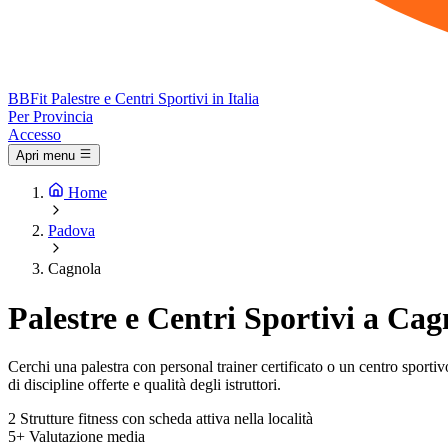
BB
Fit
Palestre e Centri Sportivi in Italia
Per Provincia
Accesso
Apri menu
Home
Padova
Cagnola
Palestre e Centri Sportivi a Cag
Cerchi una palestra con personal trainer certificato o un centro sportivo 
di discipline offerte e qualità degli istruttori.
2
Strutture fitness con scheda attiva nella località
5+
Valutazione media