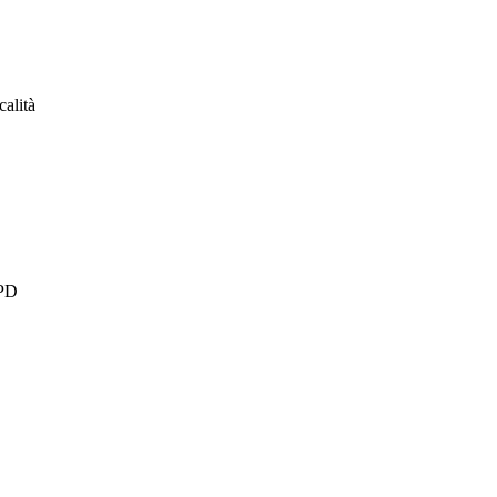
calità
 PD