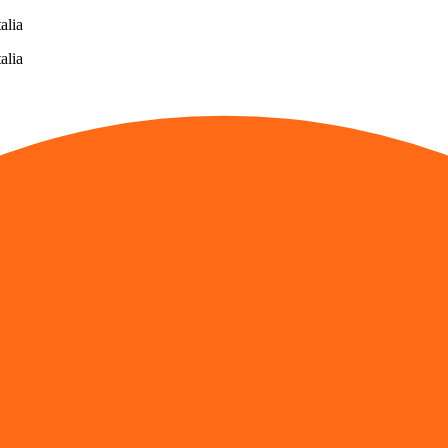
alia
alia