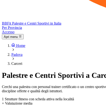
BB
Fit
Palestre e Centri Sportivi in Italia
Per Provincia
Accesso
Apri menu
Home
Padova
Carceri
Palestre e Centri Sportivi a Car
Cerchi una palestra con personal trainer certificato o un centro sportivo 
discipline offerte e qualità degli istruttori.
1
Strutture fitness con scheda attiva nella località
+
Valutazione media