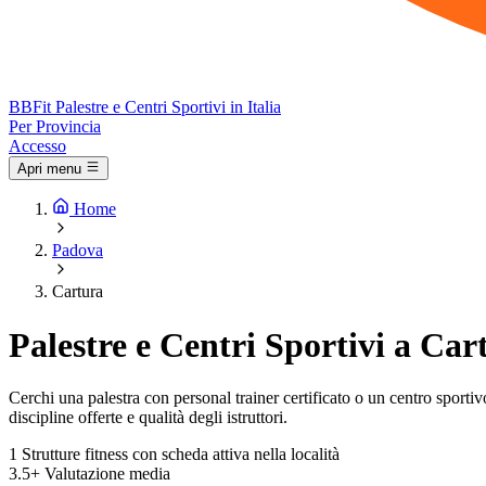
BB
Fit
Palestre e Centri Sportivi in Italia
Per Provincia
Accesso
Apri menu
Home
Padova
Cartura
Palestre e Centri Sportivi a Car
Cerchi una palestra con personal trainer certificato o un centro sportivo 
discipline offerte e qualità degli istruttori.
1
Strutture fitness con scheda attiva nella località
3.5+
Valutazione media