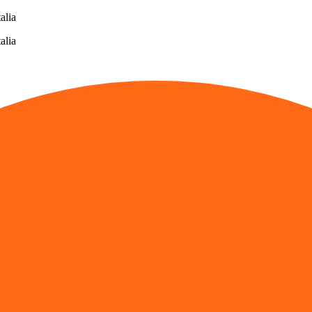
alia
alia