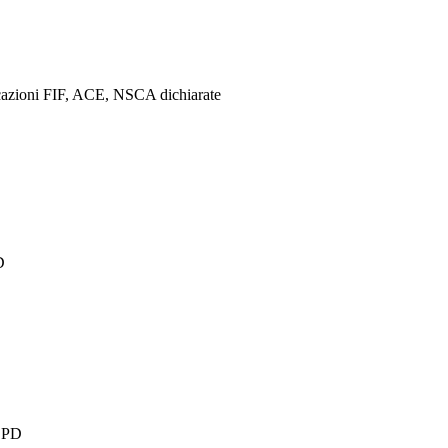
ificazioni FIF, ACE, NSCA dichiarate
D
a PD