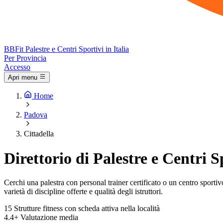
BB
Fit
Palestre e Centri Sportivi in Italia
Per Provincia
Accesso
Apri menu
Home
Padova
Cittadella
Direttorio di Palestre e Centri S
Cerchi una palestra con personal trainer certificato o un centro sportivo 
varietà di discipline offerte e qualità degli istruttori.
15
Strutture fitness con scheda attiva nella località
4.4+
Valutazione media