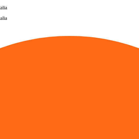
alia
alia