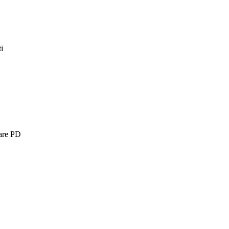
i
are PD