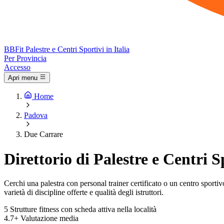
BB
Fit
Palestre e Centri Sportivi in Italia
Per Provincia
Accesso
Apri menu
Home
Padova
Due Carrare
Direttorio di Palestre e Centri 
Cerchi una palestra con personal trainer certificato o un centro sportivo 
varietà di discipline offerte e qualità degli istruttori.
5
Strutture fitness con scheda attiva nella località
4.7+
Valutazione media