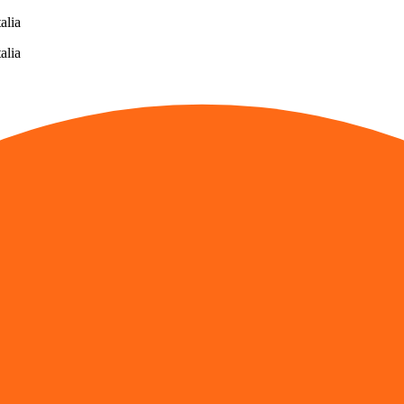
alia
alia