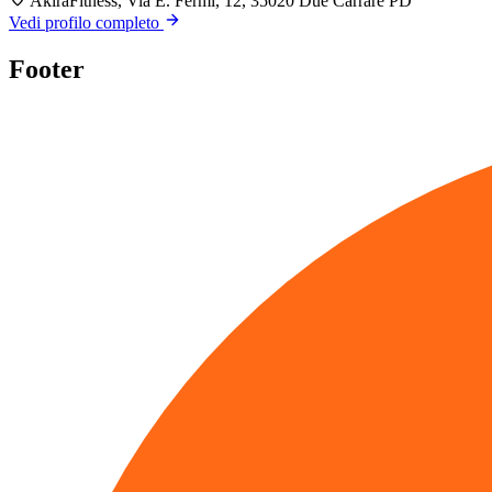
AkiraFitness, Via E. Fermi, 12, 35020 Due Carrare PD
Vedi profilo completo
Footer