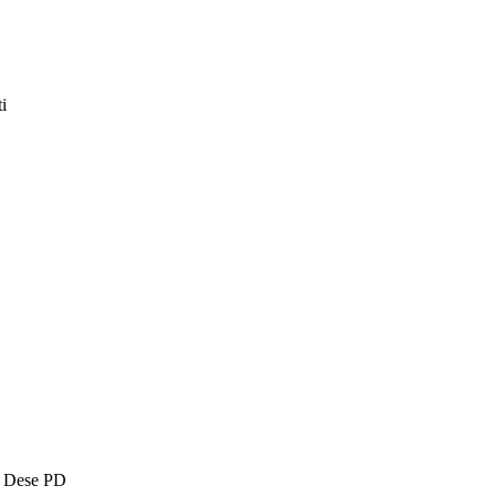
i
o Dese PD