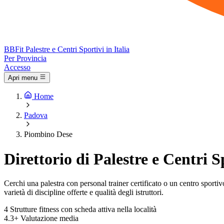
BB
Fit
Palestre e Centri Sportivi in Italia
Per Provincia
Accesso
Apri menu
Home
Padova
Piombino Dese
Direttorio di Palestre e Centri 
Cerchi una palestra con personal trainer certificato o un centro sportivo
varietà di discipline offerte e qualità degli istruttori.
4
Strutture fitness con scheda attiva nella località
4.3+
Valutazione media