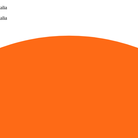
alia
alia