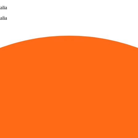
alia
alia