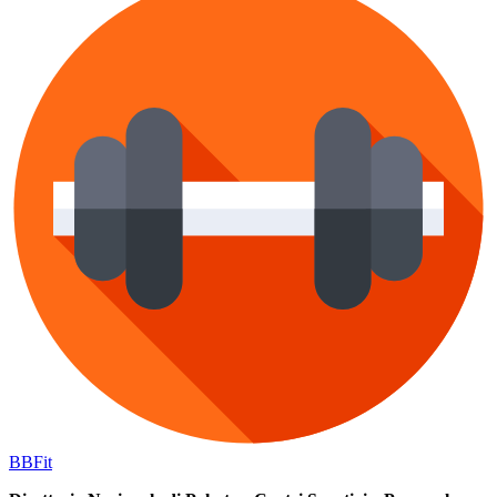
BB
Fit