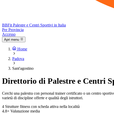
BB
Fit
Palestre e Centri Sportivi in Italia
Per Provincia
Accesso
Apri menu
Home
Padova
Sant'agostino
Direttorio di Palestre e Centri S
Cerchi una palestra con personal trainer certificato o un centro sportivo 
varietà di discipline offerte e qualità degli istruttori.
4
Strutture fitness con scheda attiva nella località
4.8+
Valutazione media