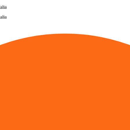
alia
alia