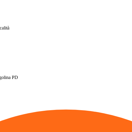
calità
igolina PD