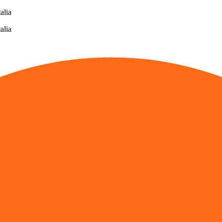
alia
alia