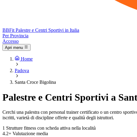
BB
Fit
Palestre e Centri Sportivi in Italia
Per Provincia
Accesso
Apri menu
Home
Padova
Santa Croce Bigolina
Palestre e Centri Sportivi a San
Cerchi una palestra con personal trainer certificato o un centro sportivo
iscritti, varietà di discipline offerte e qualità degli istruttori.
1
Strutture fitness con scheda attiva nella località
4.2+
Valutazione media