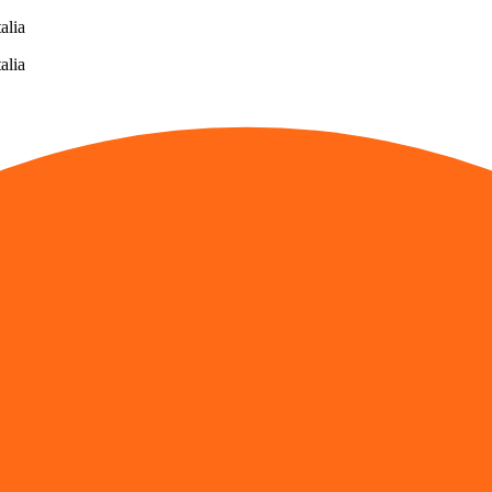
alia
alia