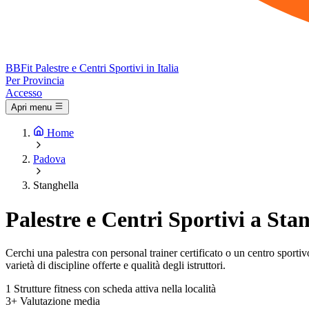
BB
Fit
Palestre e Centri Sportivi in Italia
Per Provincia
Accesso
Apri menu
Home
Padova
Stanghella
Palestre e Centri Sportivi a Sta
Cerchi una palestra con personal trainer certificato o un centro sportivo 
varietà di discipline offerte e qualità degli istruttori.
1
Strutture fitness con scheda attiva nella località
3+
Valutazione media