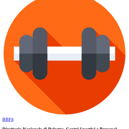
BB
Fit