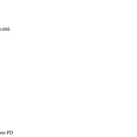
calità
bano PD