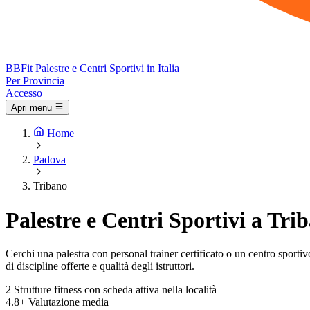
BB
Fit
Palestre e Centri Sportivi in Italia
Per Provincia
Accesso
Apri menu
Home
Padova
Tribano
Palestre e Centri Sportivi a Tri
Cerchi una palestra con personal trainer certificato o un centro sportivo 
di discipline offerte e qualità degli istruttori.
2
Strutture fitness con scheda attiva nella località
4.8+
Valutazione media