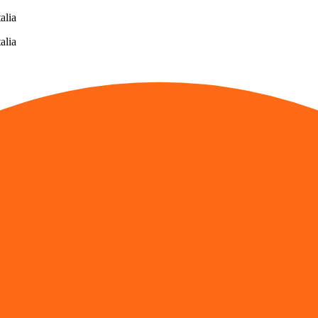
alia
alia