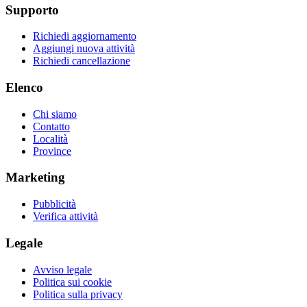
Supporto
Richiedi aggiornamento
Aggiungi nuova attività
Richiedi cancellazione
Elenco
Chi siamo
Contatto
Località
Province
Marketing
Pubblicità
Verifica attività
Legale
Avviso legale
Politica sui cookie
Politica sulla privacy