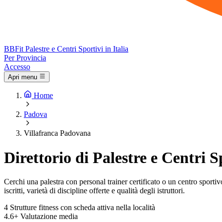
BB
Fit
Palestre e Centri Sportivi in Italia
Per Provincia
Accesso
Apri menu
Home
Padova
Villafranca Padovana
Direttorio di Palestre e Centri 
Cerchi una palestra con personal trainer certificato o un centro sportivo
iscritti, varietà di discipline offerte e qualità degli istruttori.
4
Strutture fitness con scheda attiva nella località
4.6+
Valutazione media