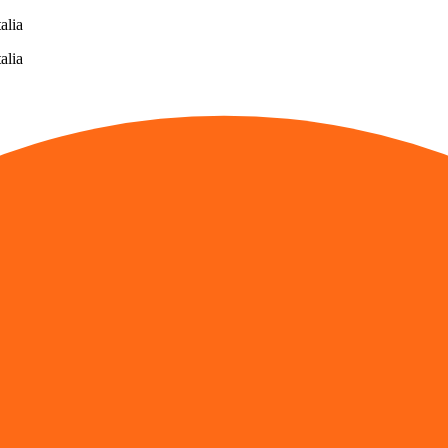
alia
alia