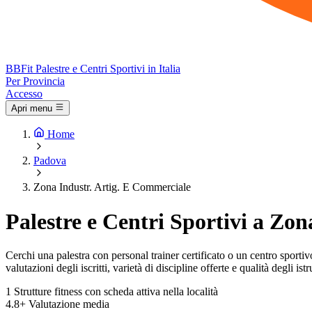
BB
Fit
Palestre e Centri Sportivi in Italia
Per Provincia
Accesso
Apri menu
Home
Padova
Zona Industr. Artig. E Commerciale
Palestre e Centri Sportivi a Zo
Cerchi una palestra con personal trainer certificato o un centro sportiv
valutazioni degli iscritti, varietà di discipline offerte e qualità degli istru
1
Strutture fitness con scheda attiva nella località
4.8+
Valutazione media