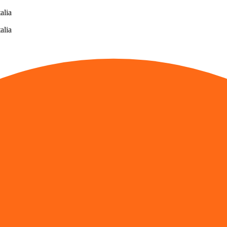
alia
alia