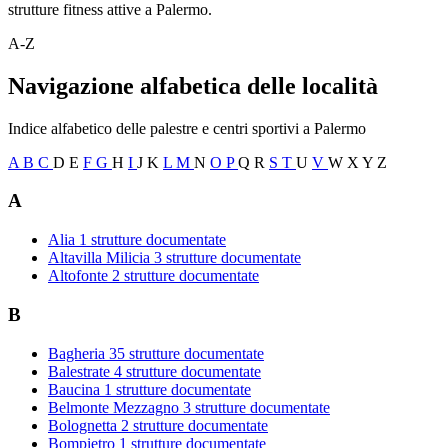
strutture fitness attive a Palermo.
A-Z
Navigazione alfabetica delle località
Indice alfabetico delle palestre e centri sportivi a Palermo
A
B
C
D
E
F
G
H
I
J
K
L
M
N
O
P
Q
R
S
T
U
V
W
X
Y
Z
A
Alia
1 strutture documentate
Altavilla Milicia
3 strutture documentate
Altofonte
2 strutture documentate
B
Bagheria
35 strutture documentate
Balestrate
4 strutture documentate
Baucina
1 strutture documentate
Belmonte Mezzagno
3 strutture documentate
Bolognetta
2 strutture documentate
Bompietro
1 strutture documentate