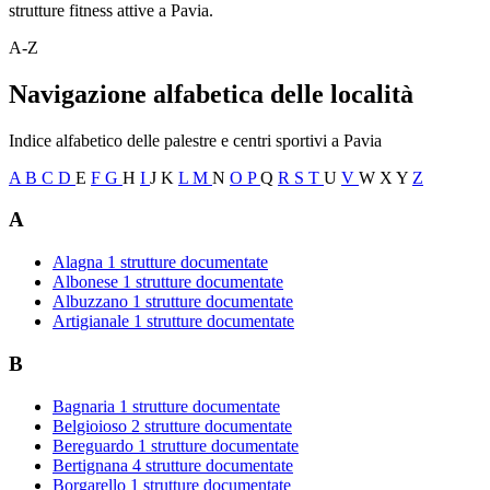
strutture fitness attive a Pavia.
A-Z
Navigazione alfabetica delle località
Indice alfabetico delle palestre e centri sportivi a Pavia
A
B
C
D
E
F
G
H
I
J
K
L
M
N
O
P
Q
R
S
T
U
V
W
X
Y
Z
A
Alagna
1 strutture documentate
Albonese
1 strutture documentate
Albuzzano
1 strutture documentate
Artigianale
1 strutture documentate
B
Bagnaria
1 strutture documentate
Belgioioso
2 strutture documentate
Bereguardo
1 strutture documentate
Bertignana
4 strutture documentate
Borgarello
1 strutture documentate