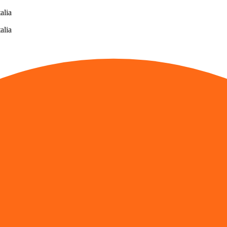
alia
alia