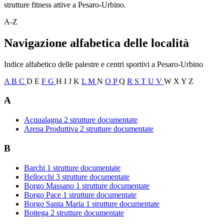
strutture fitness attive a Pesaro-Urbino.
A-Z
Navigazione alfabetica delle località
Indice alfabetico delle palestre e centri sportivi a Pesaro-Urbino
A
B
C
D
E
F
G
H
I
J
K
L
M
N
O
P
Q
R
S
T
U
V
W
X
Y
Z
A
Acqualagna
2 strutture documentate
Arena Produttiva
2 strutture documentate
B
Barchi
1 strutture documentate
Bellocchi
3 strutture documentate
Borgo Massano
1 strutture documentate
Borgo Pace
1 strutture documentate
Borgo Santa Maria
1 strutture documentate
Bottega
2 strutture documentate