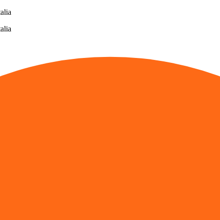
alia
alia