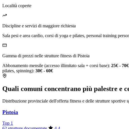
Località coperte
Discipline e servizi di maggiore richiesta
Sala pesi e area cardio, corsi di yoga e pilates, personal training person
Gamma di prezzi nelle strutture fitness di Pistoia
Abbonamento mensile (accesso illimitato sala + corsi base):
25€ - 70€
pilates, spinning):
30€ - 60€
Quali comuni concentrano più palestre e cen
Distribuzione provinciale dell'offerta fitness e delle strutture sportive 
Pistoia
Top 1
62 strutture documentate
4.4