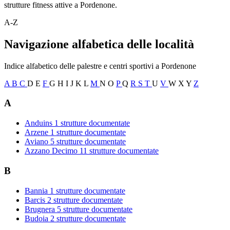
strutture fitness attive a Pordenone.
A-Z
Navigazione alfabetica delle località
Indice alfabetico delle palestre e centri sportivi a Pordenone
A
B
C
D
E
F
G
H
I
J
K
L
M
N
O
P
Q
R
S
T
U
V
W
X
Y
Z
A
Anduins
1 strutture documentate
Arzene
1 strutture documentate
Aviano
5 strutture documentate
Azzano Decimo
11 strutture documentate
B
Bannia
1 strutture documentate
Barcis
2 strutture documentate
Brugnera
5 strutture documentate
Budoia
2 strutture documentate