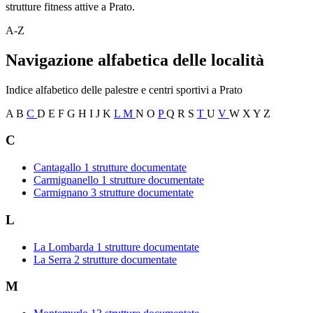
strutture fitness attive a Prato.
A-Z
Navigazione alfabetica delle località
Indice alfabetico delle palestre e centri sportivi a Prato
A
B
C
D
E
F
G
H
I
J
K
L
M
N
O
P
Q
R
S
T
U
V
W
X
Y
Z
C
Cantagallo
1 strutture documentate
Carmignanello
1 strutture documentate
Carmignano
3 strutture documentate
L
La Lombarda
1 strutture documentate
La Serra
2 strutture documentate
M