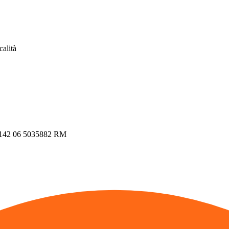
calità
00142 06 5035882 RM