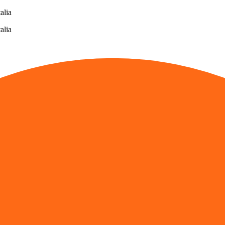
alia
alia