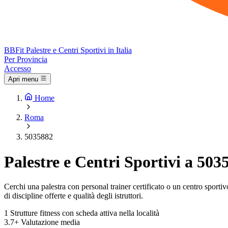
BB
Fit
Palestre e Centri Sportivi in Italia
Per Provincia
Accesso
Apri menu
Home
Roma
5035882
Palestre e Centri Sportivi a 503
Cerchi una palestra con personal trainer certificato o un centro sportivo 
di discipline offerte e qualità degli istruttori.
1
Strutture fitness con scheda attiva nella località
3.7+
Valutazione media