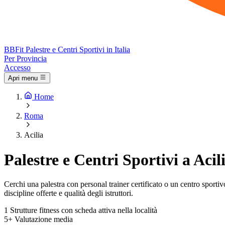
BB
Fit
Palestre e Centri Sportivi in Italia
Per Provincia
Accesso
Apri menu
Home
Roma
Acilia
Palestre e Centri Sportivi a Acil
Cerchi una palestra con personal trainer certificato o un centro sportivo c
discipline offerte e qualità degli istruttori.
1
Strutture fitness con scheda attiva nella località
5+
Valutazione media