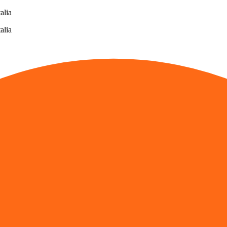
alia
alia