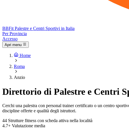
BB
Fit
Palestre e Centri Sportivi in Italia
Per Provincia
Accesso
Apri menu
Home
Roma
Anzio
Direttorio di Palestre e Centri S
Cerchi una palestra con personal trainer certificato o un centro sportivo 
discipline offerte e qualità degli istruttori.
44
Strutture fitness con scheda attiva nella località
4.7+
Valutazione media