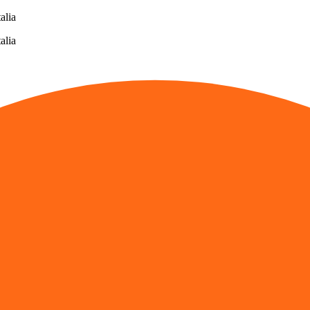
alia
alia