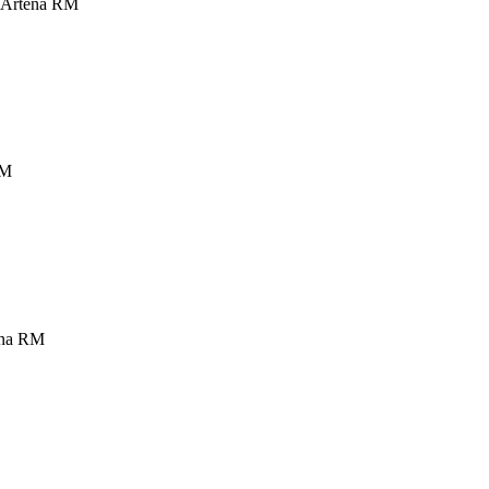
1 Artena RM
RM
tena RM