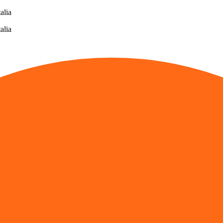
alia
alia