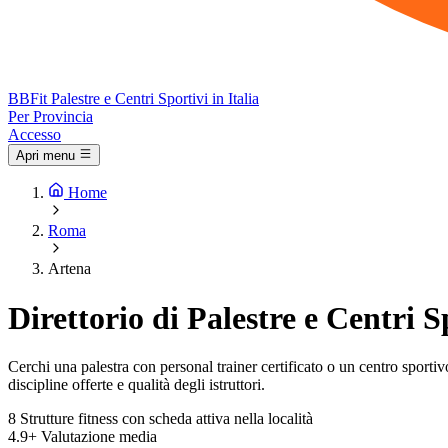
BB
Fit
Palestre e Centri Sportivi in Italia
Per Provincia
Accesso
Apri menu
Home
Roma
Artena
Direttorio di Palestre e Centri S
Cerchi una palestra con personal trainer certificato o un centro sportivo 
discipline offerte e qualità degli istruttori.
8
Strutture fitness con scheda attiva nella località
4.9+
Valutazione media