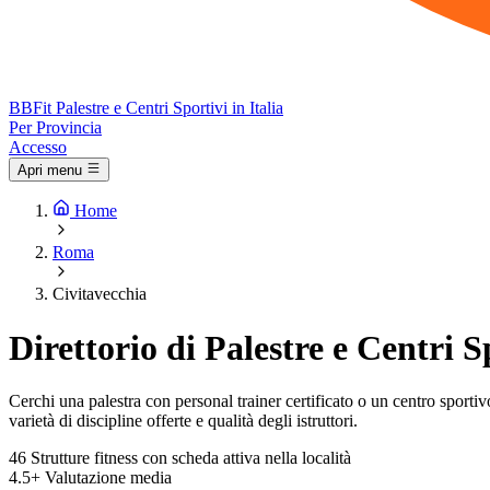
BB
Fit
Palestre e Centri Sportivi in Italia
Per Provincia
Accesso
Apri menu
Home
Roma
Civitavecchia
Direttorio di Palestre e Centri S
Cerchi una palestra con personal trainer certificato o un centro sportivo 
varietà di discipline offerte e qualità degli istruttori.
46
Strutture fitness con scheda attiva nella località
4.5+
Valutazione media