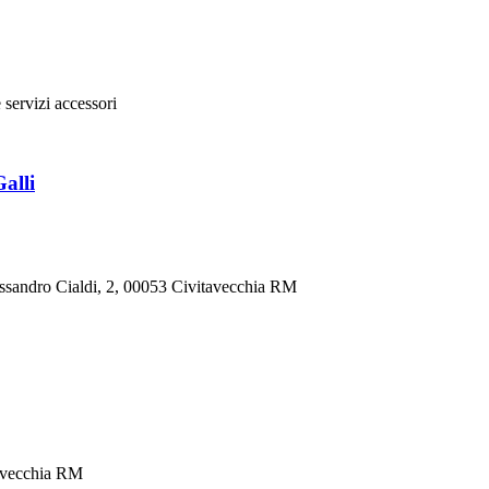
e servizi accessori
alli
lessandro Cialdi, 2, 00053 Civitavecchia RM
tavecchia RM