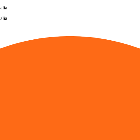
alia
alia