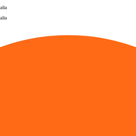
alia
alia