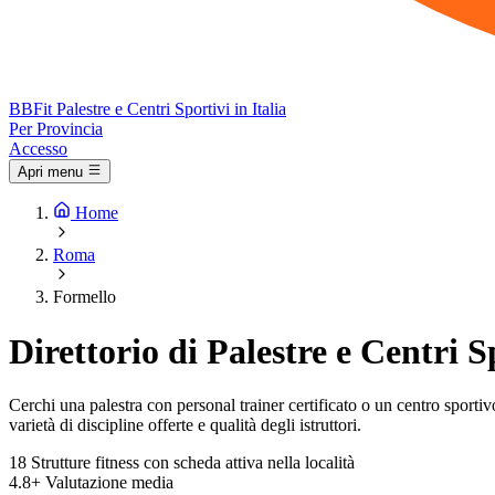
BB
Fit
Palestre e Centri Sportivi in Italia
Per Provincia
Accesso
Apri menu
Home
Roma
Formello
Direttorio di Palestre e Centri 
Cerchi una palestra con personal trainer certificato o un centro sportivo 
varietà di discipline offerte e qualità degli istruttori.
18
Strutture fitness con scheda attiva nella località
4.8+
Valutazione media