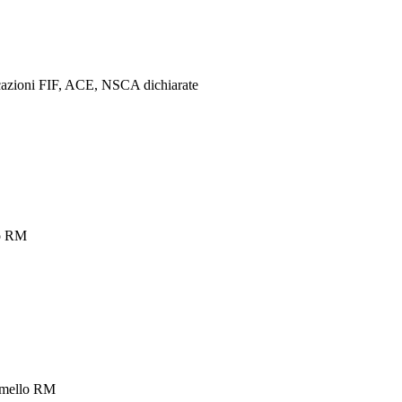
ificazioni FIF, ACE, NSCA dichiarate
lo RM
ormello RM