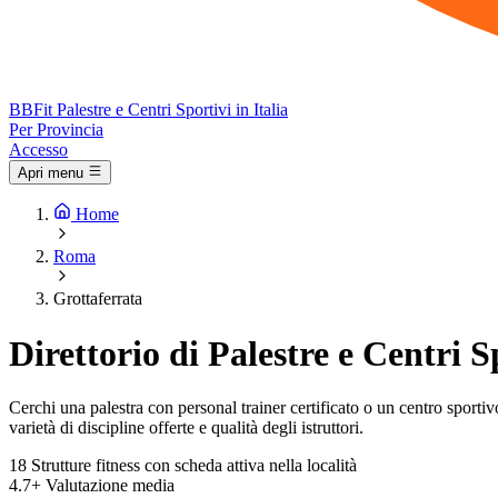
BB
Fit
Palestre e Centri Sportivi in Italia
Per Provincia
Accesso
Apri menu
Home
Roma
Grottaferrata
Direttorio di Palestre e Centri S
Cerchi una palestra con personal trainer certificato o un centro sportivo 
varietà di discipline offerte e qualità degli istruttori.
18
Strutture fitness con scheda attiva nella località
4.7+
Valutazione media