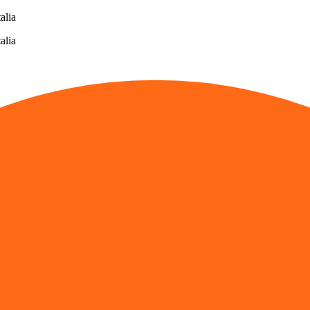
alia
alia