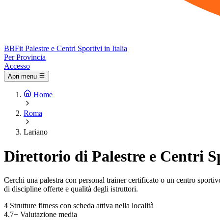
BB
Fit
Palestre e Centri Sportivi in Italia
Per Provincia
Accesso
Apri menu
Home
Roma
Lariano
Direttorio di Palestre e Centri 
Cerchi una palestra con personal trainer certificato o un centro sportivo 
di discipline offerte e qualità degli istruttori.
4
Strutture fitness con scheda attiva nella località
4.7+
Valutazione media