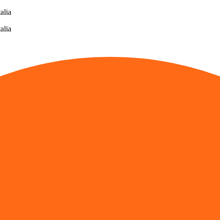
alia
alia