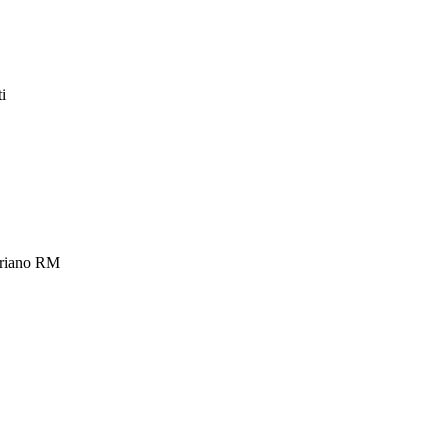
i
Lariano RM