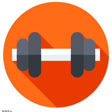
BB
Fit