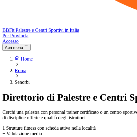
BB
Fit
Palestre e Centri Sportivi in Italia
Per Provincia
Accesso
Apri menu
Home
Roma
Senorbi
Direttorio di Palestre e Centri S
Cerchi una palestra con personal trainer certificato o un centro sportivo 
di discipline offerte e qualità degli istruttori.
1
Strutture fitness con scheda attiva nella località
+
Valutazione media