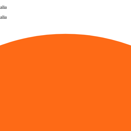
alia
alia