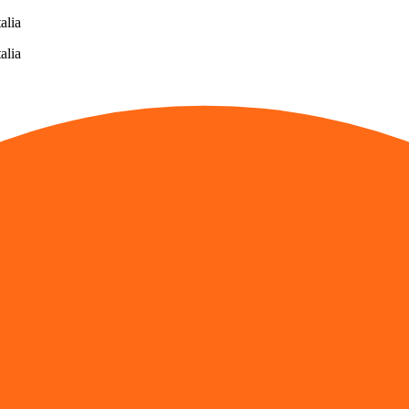
alia
alia