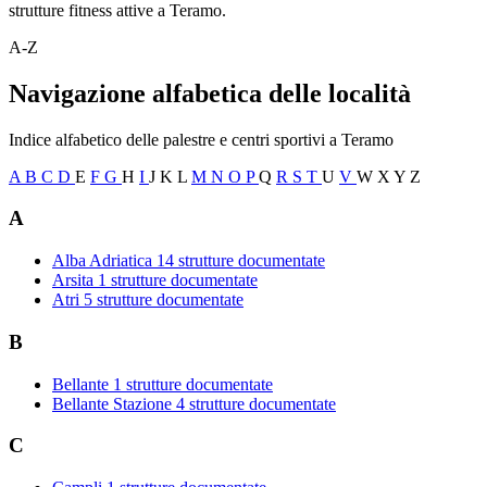
strutture fitness attive a Teramo.
A-Z
Navigazione alfabetica delle località
Indice alfabetico delle palestre e centri sportivi a Teramo
A
B
C
D
E
F
G
H
I
J
K
L
M
N
O
P
Q
R
S
T
U
V
W
X
Y
Z
A
Alba Adriatica
14 strutture documentate
Arsita
1 strutture documentate
Atri
5 strutture documentate
B
Bellante
1 strutture documentate
Bellante Stazione
4 strutture documentate
C