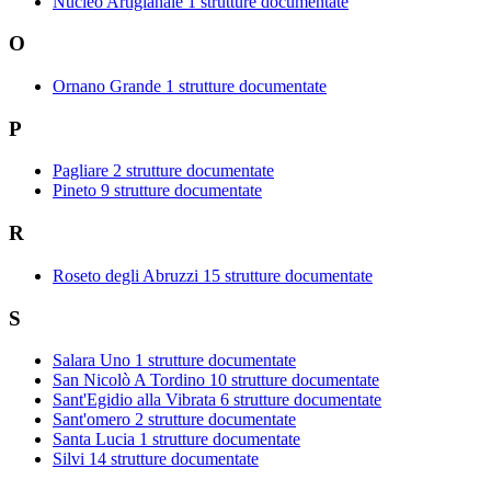
Nucleo Artigianale
1 strutture documentate
O
Ornano Grande
1 strutture documentate
P
Pagliare
2 strutture documentate
Pineto
9 strutture documentate
R
Roseto degli Abruzzi
15 strutture documentate
S
Salara Uno
1 strutture documentate
San Nicolò A Tordino
10 strutture documentate
Sant'Egidio alla Vibrata
6 strutture documentate
Sant'omero
2 strutture documentate
Santa Lucia
1 strutture documentate
Silvi
14 strutture documentate