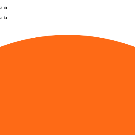
alia
alia