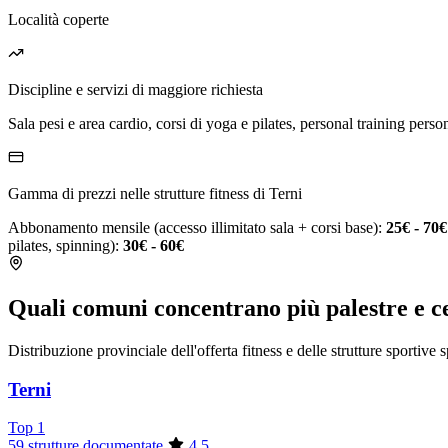
Località coperte
Discipline e servizi di maggiore richiesta
Sala pesi e area cardio, corsi di yoga e pilates, personal training person
Gamma di prezzi nelle strutture fitness di Terni
Abbonamento mensile (accesso illimitato sala + corsi base):
25€ - 70€
pilates, spinning):
30€ - 60€
Quali comuni concentrano più palestre e ce
Distribuzione provinciale dell'offerta fitness e delle strutture sportive 
Terni
Top 1
59 strutture documentate
4.5