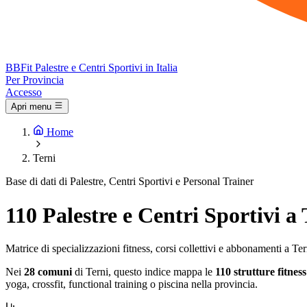
BB
Fit
Palestre e Centri Sportivi in Italia
Per Provincia
Accesso
Apri menu
Home
Terni
Base di dati di Palestre, Centri Sportivi e Personal Trainer
110 Palestre e Centri Sportivi a 
Matrice di specializzazioni fitness, corsi collettivi e abbonamenti a Ter
Nei
28 comuni
di Terni, questo indice mappa le
110 strutture fitnes
yoga, crossfit, functional training o piscina nella provincia.