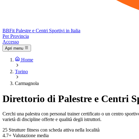
BB
Fit
Palestre e Centri Sportivi in Italia
Per Provincia
Accesso
Apri menu
Home
Torino
Carmagnola
Direttorio di Palestre e Centri 
Cerchi una palestra con personal trainer certificato o un centro sportivo
varietà di discipline offerte e qualità degli istruttori.
25
Strutture fitness con scheda attiva nella località
4.7+
Valutazione media