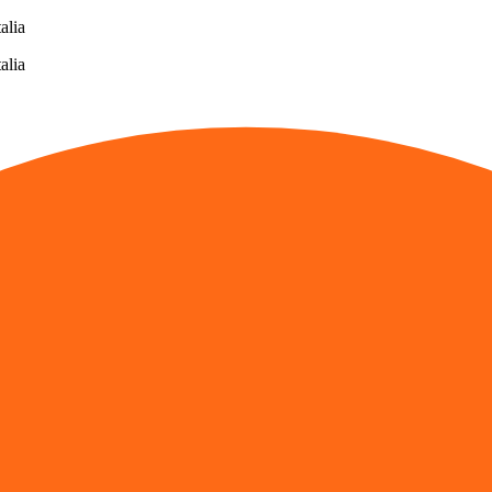
alia
alia