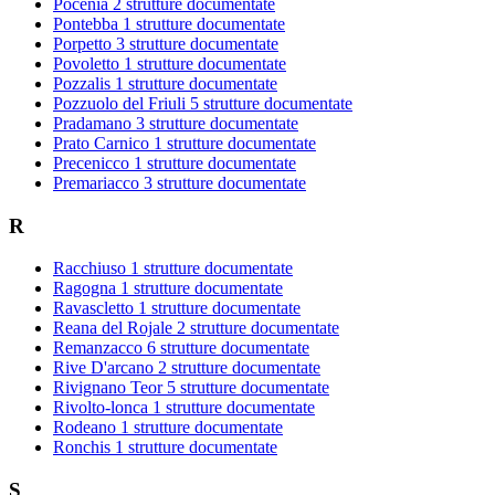
Pocenia
2 strutture documentate
Pontebba
1 strutture documentate
Porpetto
3 strutture documentate
Povoletto
1 strutture documentate
Pozzalis
1 strutture documentate
Pozzuolo del Friuli
5 strutture documentate
Pradamano
3 strutture documentate
Prato Carnico
1 strutture documentate
Precenicco
1 strutture documentate
Premariacco
3 strutture documentate
R
Racchiuso
1 strutture documentate
Ragogna
1 strutture documentate
Ravascletto
1 strutture documentate
Reana del Rojale
2 strutture documentate
Remanzacco
6 strutture documentate
Rive D'arcano
2 strutture documentate
Rivignano Teor
5 strutture documentate
Rivolto-lonca
1 strutture documentate
Rodeano
1 strutture documentate
Ronchis
1 strutture documentate
S