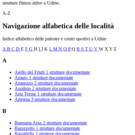
strutture fitness attive a Udine.
A-Z
Navigazione alfabetica delle località
Indice alfabetico delle palestre e centri sportivi a Udine
A
B
C
D
E
F
G
H
I
J
K
L
M
N
O
P
Q
R
S
T
U
V
W
X
Y
Z
A
Aiello del Friuli
1 strutture documentate
Amaro
1 strutture documentate
Ampezzo
2 strutture documentate
Aquileia
2 strutture documentate
Arta Terme
1 strutture documentate
Artegna
3 strutture documentate
B
Bagnaria Arsa
2 strutture documentate
Barazzetto
1 strutture documentate
Basaldella
2 strutture documentate