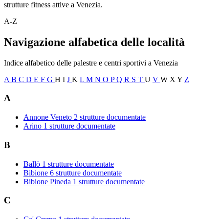
strutture fitness attive a Venezia.
A-Z
Navigazione alfabetica delle località
Indice alfabetico delle palestre e centri sportivi a Venezia
A
B
C
D
E
F
G
H
I
J
K
L
M
N
O
P
Q
R
S
T
U
V
W
X
Y
Z
A
Annone Veneto
2 strutture documentate
Arino
1 strutture documentate
B
Ballò
1 strutture documentate
Bibione
6 strutture documentate
Bibione Pineda
1 strutture documentate
C