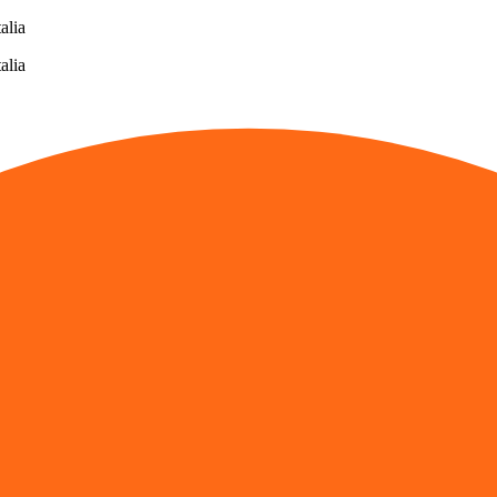
alia
alia