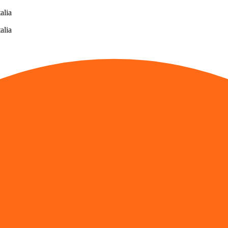
alia
alia