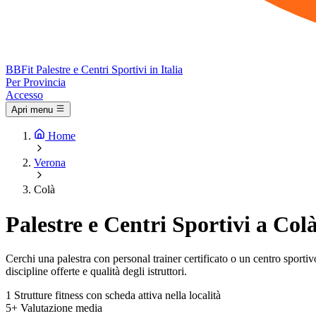
BB
Fit
Palestre e Centri Sportivi in Italia
Per Provincia
Accesso
Apri menu
Home
Verona
Colà
Palestre e Centri Sportivi a Col
Cerchi una palestra con personal trainer certificato o un centro sportivo 
discipline offerte e qualità degli istruttori.
1
Strutture fitness con scheda attiva nella località
5+
Valutazione media