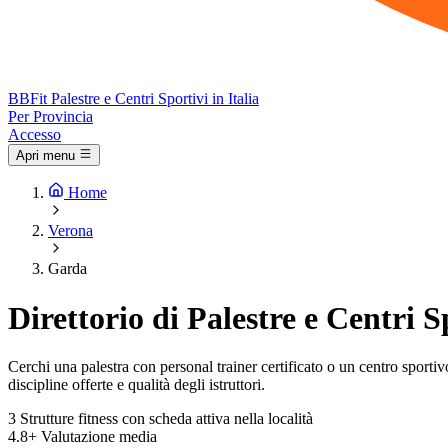
BB
Fit
Palestre e Centri Sportivi in Italia
Per Provincia
Accesso
Apri menu
Home
Verona
Garda
Direttorio di Palestre e Centri 
Cerchi una palestra con personal trainer certificato o un centro sportivo 
discipline offerte e qualità degli istruttori.
3
Strutture fitness con scheda attiva nella località
4.8+
Valutazione media