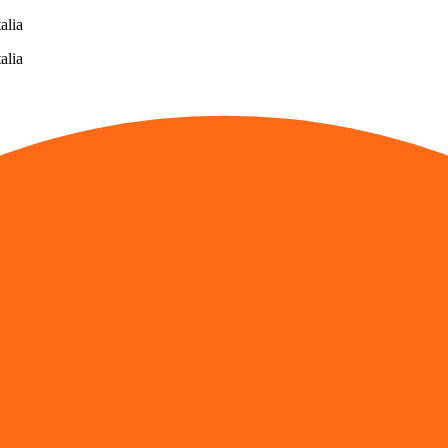
alia
alia