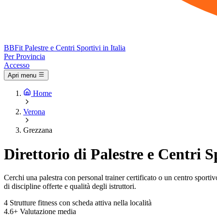
BB
Fit
Palestre e Centri Sportivi in Italia
Per Provincia
Accesso
Apri menu
Home
Verona
Grezzana
Direttorio di Palestre e Centri 
Cerchi una palestra con personal trainer certificato o un centro sportivo 
di discipline offerte e qualità degli istruttori.
4
Strutture fitness con scheda attiva nella località
4.6+
Valutazione media