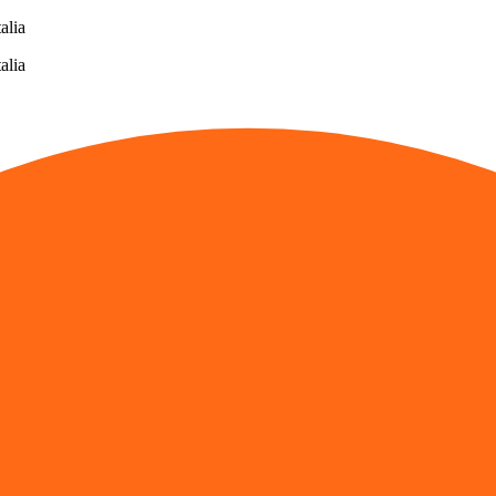
alia
alia