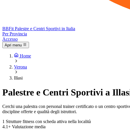
BB
Fit
Palestre e Centri Sportivi in Italia
Per Provincia
Accesso
Apri menu
Home
Verona
Illasi
Palestre e Centri Sportivi a Illas
Cerchi una palestra con personal trainer certificato o un centro sportivo c
discipline offerte e qualità degli istruttori.
1
Strutture fitness con scheda attiva nella località
4.1+
Valutazione media